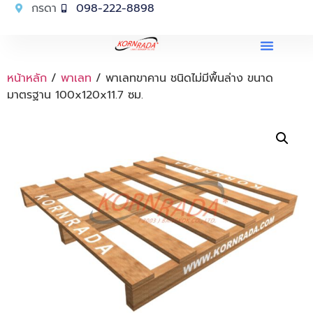
กรดา
098-222-8898
หน้าหลัก
/
พาเลท
/ พาเลทขาคาน ชนิดไม่มีพื้นล่าง ขนาด
มาตรฐาน 100x120x11.7 ซม.