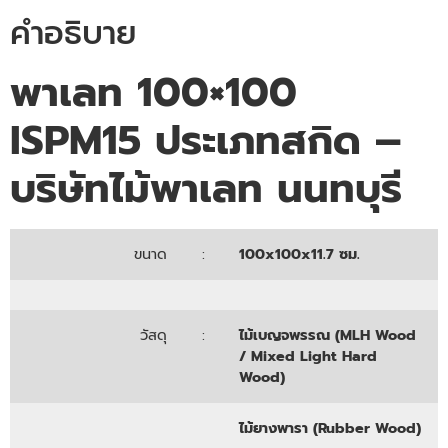
คำอธิบาย
พาเลท 100×100
ISPM15 ประเภทสกิด –
บริษัทไม้พาเลท นนทบุรี
ขนาด
:
100x100x11.7 ซม.
วัสดุ
:
ไม้เบญจพรรณ (MLH Wood
/ Mixed Light Hard
Wood)
ไม้ยางพารา (Rubber Wood)