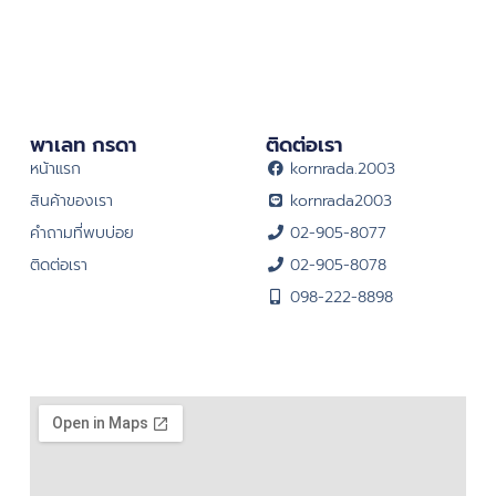
พาเลท กรดา
ติดต่อเรา
หน้าแรก
kornrada.2003
สินค้าของเรา
kornrada2003
คำถามที่พบบ่อย
02-905-8077
ติดต่อเรา
02-905-8078
098-222-8898