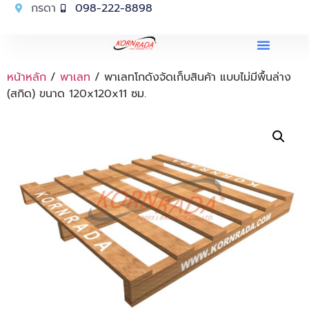
กรดา
098-222-8898
หน้าหลัก
/
พาเลท
/ พาเลทโกดังจัดเก็บสินค้า แบบไม่มีพื้นล่าง
(สกิด) ขนาด 120x120x11 ซม.