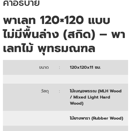
คำอธิบาย
พาเลท 120×120 แบบ
ไม่มีพื้นล่าง (สกิด) – พา
เลทไม้
พุทธมณฑล
ขนาด
:
120x120x11 ซม.
วัสดุ
:
ไม้เบญจพรรณ (MLH Wood
/ Mixed Light Hard
Wood)
ไม้ยางพารา (Rubber Wood)