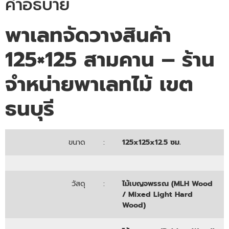
คำอธิบาย
พาเลทจัดวางสินค้า
125×125 สาม
คาน – ร้าน
จำหน่าย
พาเลทไม้ เขต
ธนบุรี
ขนาด
:
125x125x12.5 ซม.
วัสดุ
:
ไม้เบญจพรรณ (MLH Wood
/ Mixed Light Hard
Wood)