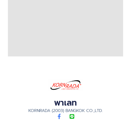
พาเลท
KORNRADA (2003) BANGKOK CO.,LTD.