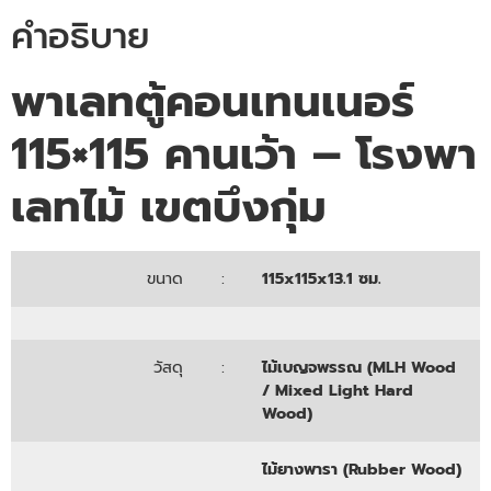
คำอธิบาย
พาเลทตู้คอนเทนเนอร์
115×115
คาน
เว้า
– โรงพา
เลทไม้ เขตบึงกุ่ม
ขนาด
:
115x115x13.1 ซม.
วัสดุ
:
ไม้เบญจพรรณ (MLH Wood
/ Mixed Light Hard
Wood)
ไม้ยางพารา (Rubber Wood)