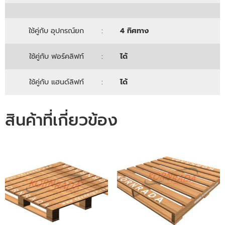
ใช้คู่กับ อุปกรณ์ยก
:
4 ทิศทาง
ใช้คู่กับ ฟอร์คลิฟท์
:
ได้
ใช้คู่กับ แฮนด์ลิฟท์
:
ได้
สินค้าที่เกี่ยวข้อง