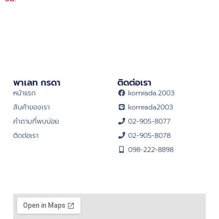
พาเลท กรดา
ติดต่อเรา
หน้าแรก
kornrada.2003
สินค้าของเรา
kornrada2003
คำถามที่พบบ่อย
02-905-8077
ติดต่อเรา
02-905-8078
098-222-8898