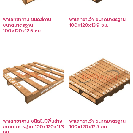
พาเลทขาคาน ชนิดสี่คาน
พาเลทขาเว้า ขนาดมาตรฐาน
ขนาดมาตรฐาน
100x120x13.9 ซม.
100x120x12.5 ซม.
พาเลทขาคาน ชนิดไม่มีพื้นล่าง
พาเลทขาเว้า ขนาดมาตรฐาน
ขนาดมาตรฐาน 100x120x11.3
100x120x12.5 ซม.
ซม.