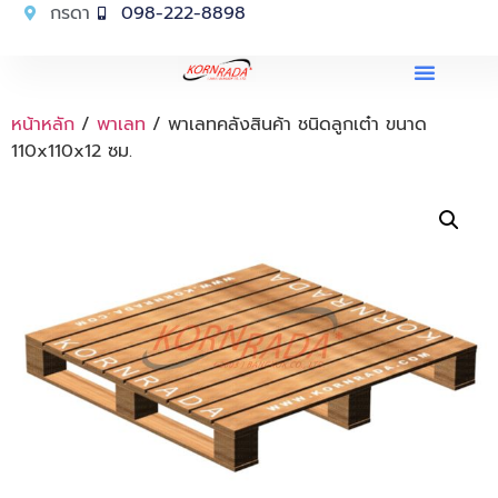
กรดา
098-222-8898
หน้าหลัก
/
พาเลท
/ พาเลทคลังสินค้า ชนิดลูกเต๋า ขนาด
110x110x12 ซม.