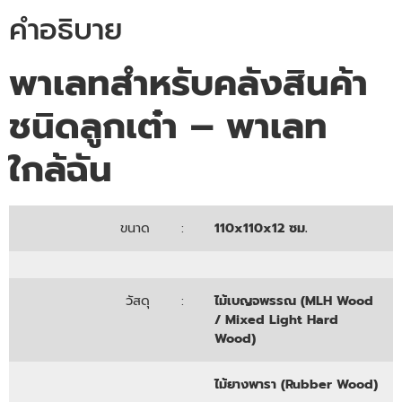
คำอธิบาย
พาเลทสำหรับคลังสินค้า
ชนิดลูกเต๋า –
พาเลท
ใกล้ฉัน
ขนาด
:
110x110x12 ซม.
วัสดุ
:
ไม้เบญจพรรณ (MLH Wood
/ Mixed Light Hard
Wood)
ไม้ยางพารา (Rubber Wood)