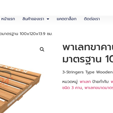
หน้าแรก
สินค้าของเรา
แคตตาล็อก
ติดต่อเรา
ดมาตรฐาน 100x120x13.9 ซม.
พาเลทขาคา
มาตรฐาน 1
3-Stringers Type Wooden P
หมวดหมู่:
พาเลท
ป้ายกำกับ:
พ
ชนิด 3 คาน
,
พาเลทขนาดมาต