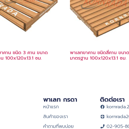
าคาน ชนิด 3 คาน ขนาด
พาเลทขาคาน ชนิดสี่คาน ขนา
น 100x120x13.1 ซม.
มาตรฐาน 100x120x13.1 ซม.
พาเลท กรดา
ติดต่อเรา
หน้าแรก
kornrada.
สินค้าของเรา
kornrada
คำถามที่พบบ่อย
02-905-8