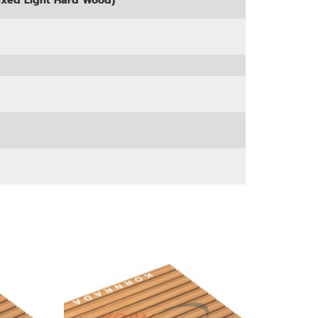
ixed Light Hard Wood)