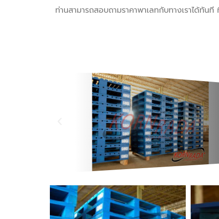
ท่านสามารถสอบถามราคาพาเลทกับทางเราได้ทันที ท