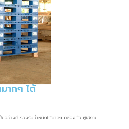
กมากๆ ได้
ป็นอย่างดี รองรับน้ำหนักได้มากๆ คล่องตัว ผู้ใช้งาน