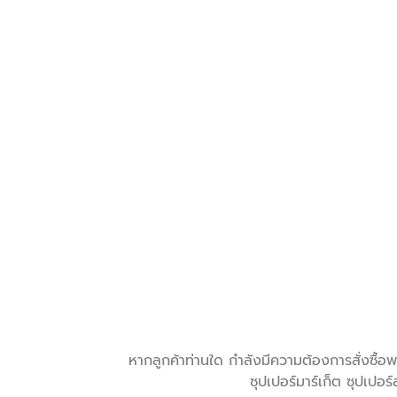
หากลูกค้าท่านใด กำลังมีความต้องการสั่งซื้อพา
ซุปเปอร์มาร์เก็ต ซุปเปอร์