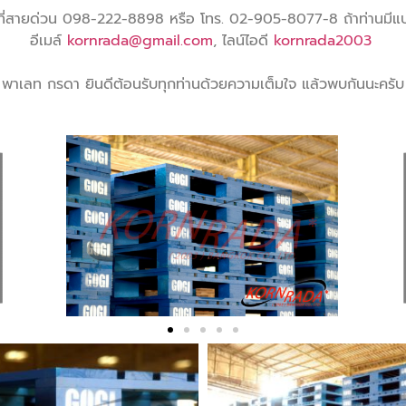
ี่สายด่วน 098-222-8898 หรือ โทร. 02-905-8077-8 ถ้าท่านมีแบบ
อีเมล์
kornrada@gmail.com
, ไลน์ไอดี
kornrada2003
พาเลท กรดา ยินดีต้อนรับทุกท่านด้วยความเต็มใจ แล้วพบกันนะครับ