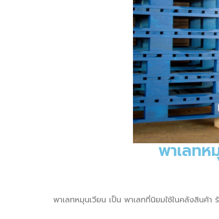
พาเลทหมุ
พาเลทหมุนเวียน เป็น พาเลทที่นิยมใช้ในคลังสินค้า ร