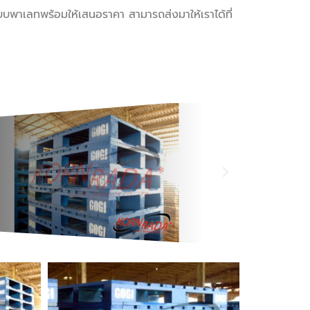
พาเลทพร้อมให้เสนอราคา สามารถส่งมาให้เราได้ที่