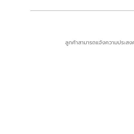
ลูกค้าสามารถแจ้งความประสงค์ใ