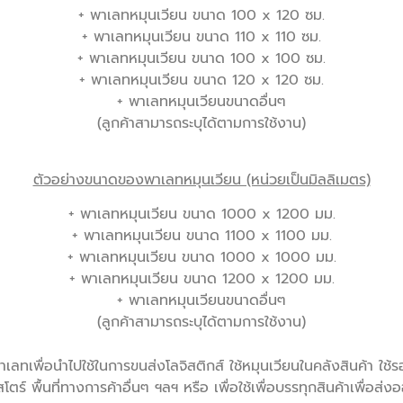
+ พาเลทหมุนเวียน ขนาด 100 x 120 ซม.
+ พาเลทหมุนเวียน ขนาด 110 x 110 ซม.
+ พาเลทหมุนเวียน ขนาด 100 x 100 ซม.
+ พาเลทหมุนเวียน ขนาด 120 x 120 ซม.
+ พาเลทหมุนเวียนขนาดอื่นๆ
(ลูกค้าสามารถระบุได้ตามการใช้งาน)
ตัวอย่างขนาดของพาเลทหมุนเวียน (หน่วยเป็นมิลลิเมตร)
+ พาเลทหมุนเวียน ขนาด 1000 x 1200 มม.
+ พาเลทหมุนเวียน ขนาด 1100 x 1100 มม.
+ พาเลทหมุนเวียน ขนาด 1000 x 1000 มม.
+ พาเลทหมุนเวียน ขนาด 1200 x 1200 มม.
+ พาเลทหมุนเวียนขนาดอื่นๆ
(ลูกค้าสามารถระบุได้ตามการใช้งาน)
เลทเพื่อนำไปใช้ในการขนส่งโลจิสติกส์ ใช้หมุนเวียนในคลังสินค้า ใช้
สโตร์ พื้นที่ทางการค้าอื่นๆ ฯลฯ หรือ เพื่อใช้เพื่อบรรทุกสินค้าเพื่อส