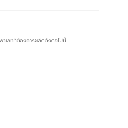
าเลทที่ต้องการผลิตดังต่อไปนี้