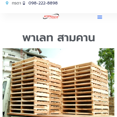
กรดา
098-222-8898
พาเลท
สามคาน